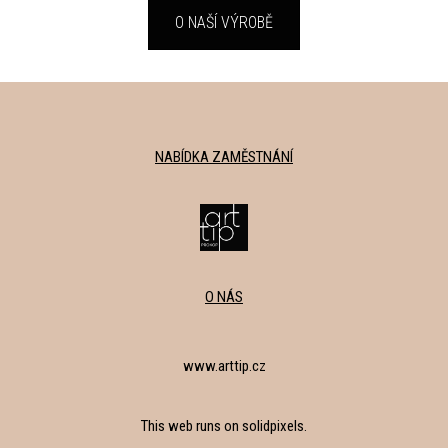
O NAŠÍ VÝROBĚ
NABÍDKA ZAMĚSTNÁNÍ
O NÁS
www.arttip.cz
This web runs on
solidpixels.