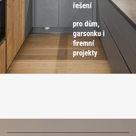
řešení
pro dům,
garsonku i
firemní
projekty
Sklopné postele
Realizace