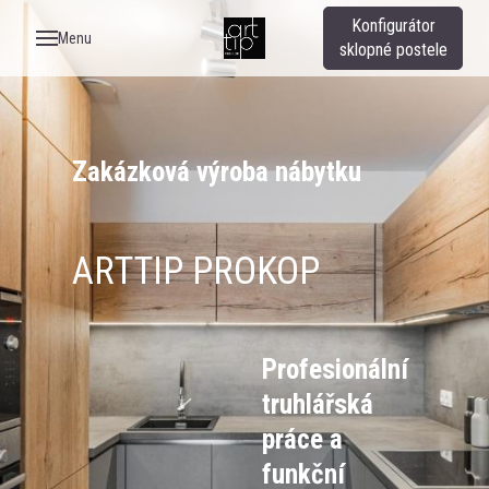
Konfigurátor
Menu
sklopné postele
Zakázková výroba nábytku
ARTTIP PROKOP
Profesionální
truhlářská
práce a
funkční